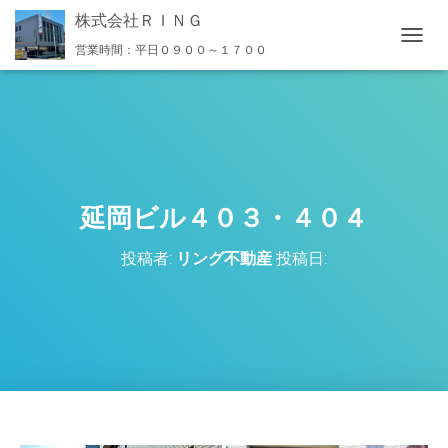
株式会社ＲＩＮＧ
営業時間：平日０９００～１７００
ナ
ビ
ゲ
ー
シ
ョ
ン
を
切
延岡ビル４０３・４０４
り
替
投稿者:
リング不動産
投稿日:
え