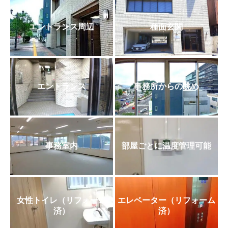
エントランス周辺
種面玄関
エントランス
事務所からの眺め
事務室内
部屋ごとに温度管理可能
女性トイレ（リフォーム
エレベーター（リフォーム
済）
済）