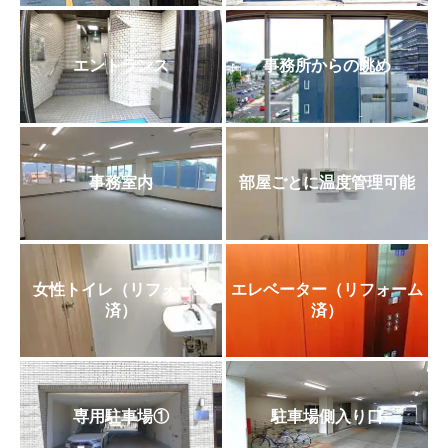
エントランス
事務所からの眺め
事務室内
部屋ごとに温度管理可能
女性トイレ（リフォーム
エレベーター（リフォーム
済）
済）
専用駐車場①
駐車場側入り口