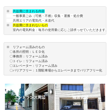
※　
共益費に含まれる内容
　　一般事業ごみ（可燃・不燃）収集・運搬・処分費

　　共用エリアの電気代・水道代
※　
共益費に含まれないもの
室内の電気料金：毎月の使用量に応じご請求っせていただきます。
※　リフォーム済みのもの 

　〇各所の照明：ＬＥＤ化

　〇事務所：リフォーム済み

　〇トイレ：リフォーム済み

　〇エレベーター：リフォーム済み

　〇バリアフリー：１階駐車場からエレベータまでバリアフリー化
エントランス周辺
種面玄関