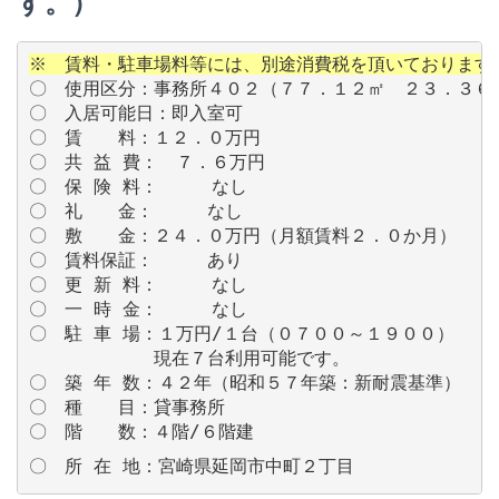
す。）
※　賃料・駐車場料等には、別途消費税を頂いております
〇　使用区分：事務所４０２（７７．１２㎡　２３．３６坪
〇　入居可能日：即入室可

〇　賃　　料：１２．０万円　

〇　共 益 費：　７．６万円　

〇　保 険 料：　　　なし

〇　礼　　金：　　　なし

〇　敷　　金：２４．０万円（月額賃料２．０か月）

〇　賃料保証：　　　あり

〇　更 新 料：　　　なし

〇　一 時 金：　　　なし

〇　駐 車 場：１万円/１台（０７００～１９００）

　　　　　　　現在７台利用可能です。　　　　　　　 　　
〇　築 年 数：４２年（昭和５７年築：新耐震基準）

〇　種　　目：貸事務所
