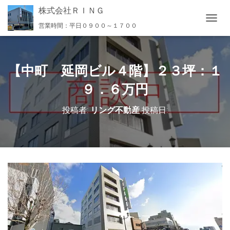
株式会社ＲＩＮＧ
営業時間：平日０９００～１７００
ナ
ビ
ゲ
ー
シ
【中町 延岡ビル４階】２３坪：１
ョ
ン
９．６万円
を
切
投稿者:
リング不動産
投稿日:
り
替
え